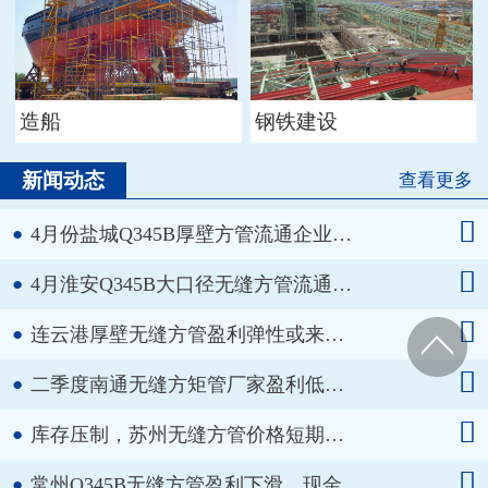
造船
钢铁建设
新闻动态
查看更多

●
4月份盐城Q345B厚壁方管流通企业…

●
4月淮安Q345B大口径无缝方管流通…

●
连云港厚壁无缝方管盈利弹性或来…

●
二季度南通无缝方矩管厂家盈利低…

●
库存压制，苏州无缝方管价格短期…

●
常州Q345B无缝方管盈利下滑，现金…